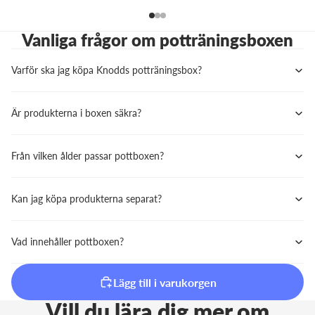
ba
Ti
Vanliga frågor om potträningsboxen
Varför ska jag köpa Knodds potträningsbox?
Är produkterna i boxen säkra?
Från vilken ålder passar pottboxen?
Kan jag köpa produkterna separat?
Vad innehåller pottboxen?
Lägg till i varukorgen
Vill du lära dig mer om