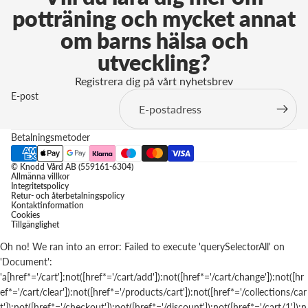
potträning och mycket annat
om barns hälsa och
utveckling?
Registrera dig på vårt nyhetsbrev
E-post
Betalningsmetoder
© Knodd Vård AB (559161-6304)
Allmänna villkor
Integritetspolicy
Retur- och återbetalningspolicy
Kontaktinformation
Cookies
Tillgänglighet
Oh no! We ran into an error:
Failed to execute 'querySelectorAll' on
'Document':
'a[href*='/cart']:not([href*='/cart/add']):not([href*='/cart/change']):not([hr
ef*='/cart/clear']):not([href*='/products/cart']):not([href*='/collections/car
t']):not([href*='/checkout']):not([href*='/discount']):not([href*='/cart/1']):n