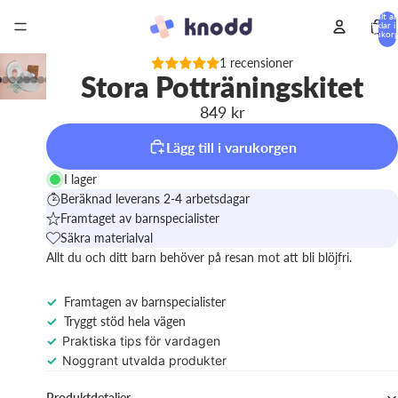
Totalt an
artiklar i
varukorg
0
1 recensioner
Stora Potträningskitet
849 kr
Lägg till i varukorgen
I lager
Beräknad leverans 2-4 arbetsdagar
Framtaget av barnspecialister
Säkra materialval
Allt du och ditt barn behöver på resan mot att bli blöjfri.
✓
Framtagen av barnspecialister
✓
Tryggt stöd hela vägen
✓
Praktiska tips för vardagen
✓
Noggrant utvalda produkter
Produktdetaljer