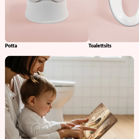
Potta
Toalettsits